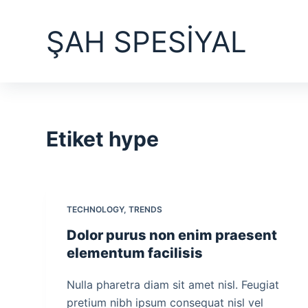
S
ŞAH SPESİYAL
k
i
p
t
o
c
Etiket
hype
o
n
t
e
TECHNOLOGY
,
TRENDS
n
t
Dolor purus non enim praesent
elementum facilisis
Nulla pharetra diam sit amet nisl. Feugiat
pretium nibh ipsum consequat nisl vel