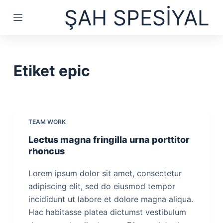
ŞAH SPESİYAL
S
k
i
p
t
Etiket
epic
o
c
o
n
TEAM WORK
t
Lectus magna fringilla urna porttitor
e
rhoncus
n
t
Lorem ipsum dolor sit amet, consectetur
adipiscing elit, sed do eiusmod tempor
incididunt ut labore et dolore magna aliqua.
Hac habitasse platea dictumst vestibulum